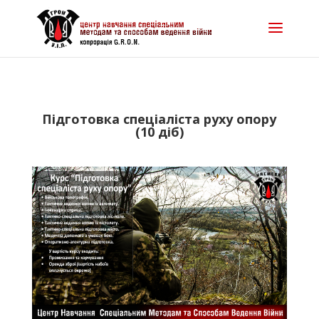
Підготовка спеціаліста руху опору
(10 діб)