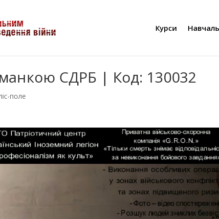
Курси
Навчаль
иманкою СДРБ | Код: 130032
ліс-поле